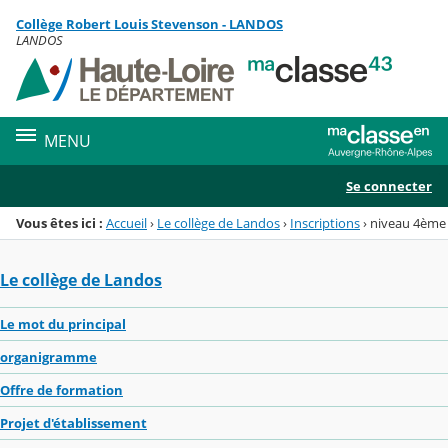
Panneau de gestion des cookies
Collège Robert Louis Stevenson - LANDOS
Menu de la rubrique
Contenu
LANDOS
MENU
Se connecter
Vous êtes ici :
Accueil
›
Le collège de Landos
›
Inscriptions
›
niveau 4ème
Le collège de Landos
Le mot du principal
organigramme
Offre de formation
Projet d'établissement