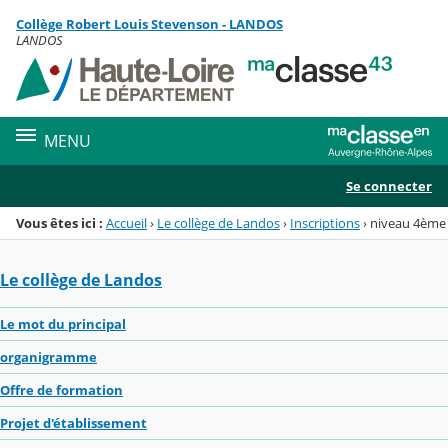
Panneau de gestion des cookies
Collège Robert Louis Stevenson - LANDOS
Menu de la rubrique
Contenu
LANDOS
MENU
Se connecter
Vous êtes ici :
Accueil
›
Le collège de Landos
›
Inscriptions
›
niveau 4ème
Le collège de Landos
Le mot du principal
organigramme
Offre de formation
Projet d'établissement