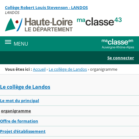
Panneau de gestion des cookies
Collège Robert Louis Stevenson - LANDOS
Menu de la rubrique
Contenu
LANDOS
MENU
Se connecter
Vous êtes ici :
Accueil
›
Le collège de Landos
›
organigramme
Le collège de Landos
Le mot du principal
organigramme
Offre de formation
Projet d'établissement