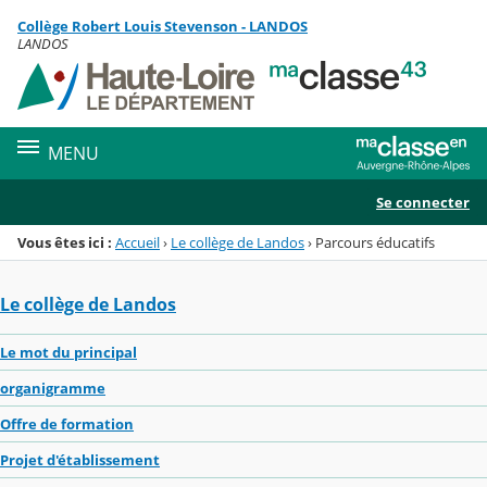
Panneau de gestion des cookies
Collège Robert Louis Stevenson - LANDOS
Menu de la rubrique
Contenu
LANDOS
MENU
Se connecter
Vous êtes ici :
Accueil
›
Le collège de Landos
›
Parcours éducatifs
Le collège de Landos
Le mot du principal
organigramme
Offre de formation
Projet d'établissement