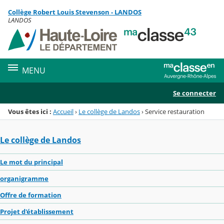
Panneau de gestion des cookies
Collège Robert Louis Stevenson - LANDOS
Menu de la rubrique
Contenu
LANDOS
MENU
Se connecter
Vous êtes ici :
Accueil
›
Le collège de Landos
›
Service restauration
Le collège de Landos
Le mot du principal
organigramme
Offre de formation
Projet d'établissement