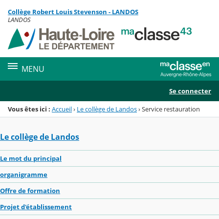
Panneau de gestion des cookies
Collège Robert Louis Stevenson - LANDOS
Menu de la rubrique
Contenu
LANDOS
MENU
Se connecter
Vous êtes ici :
Accueil
›
Le collège de Landos
›
Service restauration
Le collège de Landos
Le mot du principal
organigramme
Offre de formation
Projet d'établissement