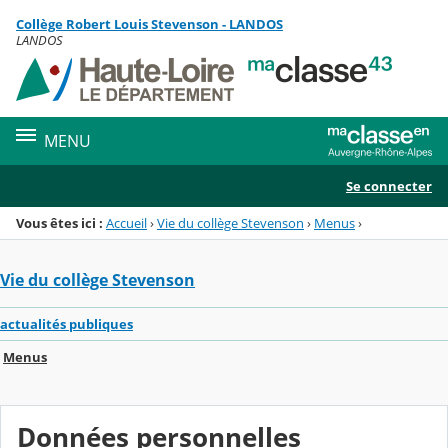
Panneau de gestion des cookies
Collège Robert Louis Stevenson - LANDOS
Menu de la rubrique
Contenu
LANDOS
MENU
Se connecter
Vous êtes ici :
Accueil
›
Vie du collège Stevenson
›
Menus
›
Vie du collège Stevenson
actualités publiques
Menus
Données personnelles