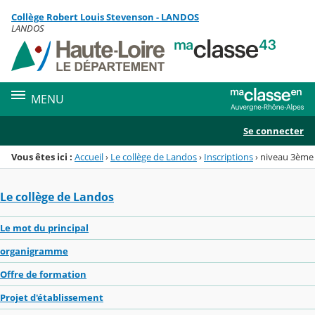
Panneau de gestion des cookies
Collège Robert Louis Stevenson - LANDOS
Menu de la rubrique
Contenu
LANDOS
MENU
Se connecter
Vous êtes ici :
Accueil
›
Le collège de Landos
›
Inscriptions
›
niveau 3ème
Le collège de Landos
Le mot du principal
organigramme
Offre de formation
Projet d'établissement