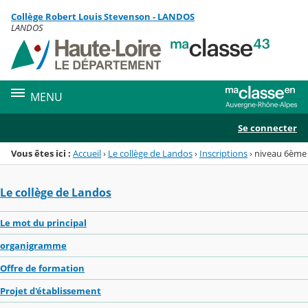
Panneau de gestion des cookies
Collège Robert Louis Stevenson - LANDOS
Menu de la rubrique
Contenu
LANDOS
MENU
Se connecter
Vous êtes ici :
Accueil
›
Le collège de Landos
›
Inscriptions
›
niveau 6ème
Le collège de Landos
Le mot du principal
organigramme
Offre de formation
Projet d'établissement