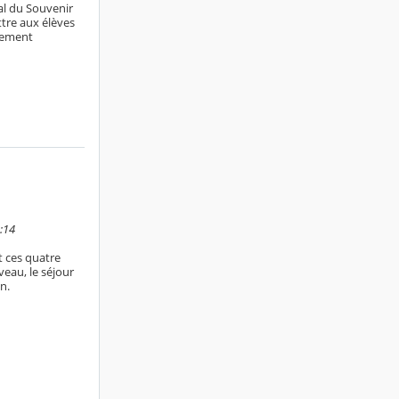
al du Souvenir
ttre aux élèves
agement
0:14
t ces quatre
veau, le séjour
n.