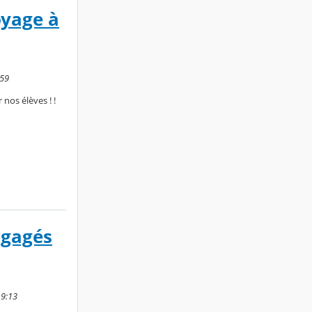
oyage à
:59
 nos élèves ! !
ngagés
19:13