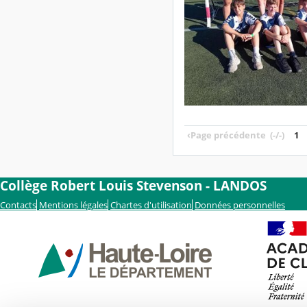
‹
Page précédente
(-/-)
1
Collège Robert Louis Stevenson - LANDOS
Contacts
Mentions légales
Chartes d'utilisation
Données personnelles