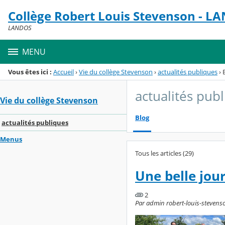
Panneau de gestion des cookies
Collège Robert Louis Stevenson - L
Menu de la rubrique
Contenu
LANDOS
MENU
Vous êtes ici :
Accueil
›
Vie du collège Stevenson
›
actualités publiques
›
actualités pub
Vie du collège Stevenson
Blog
actualités publiques
Menus
Tous les articles (29)
Une belle jour
2
Par admin robert-louis-stevenson