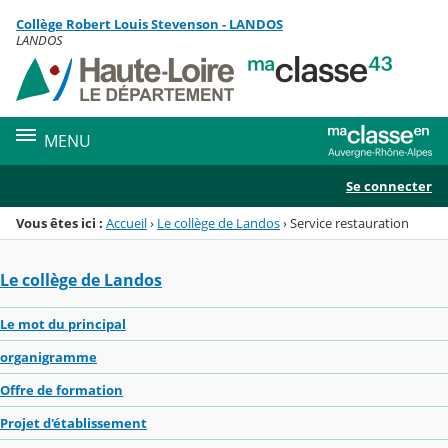
Panneau de gestion des cookies
Collège Robert Louis Stevenson - LANDOS
Menu de la rubrique
Contenu
LANDOS
MENU
Se connecter
Vous êtes ici :
Accueil
›
Le collège de Landos
›
Service restauration
Le collège de Landos
Le mot du principal
organigramme
Offre de formation
Projet d'établissement