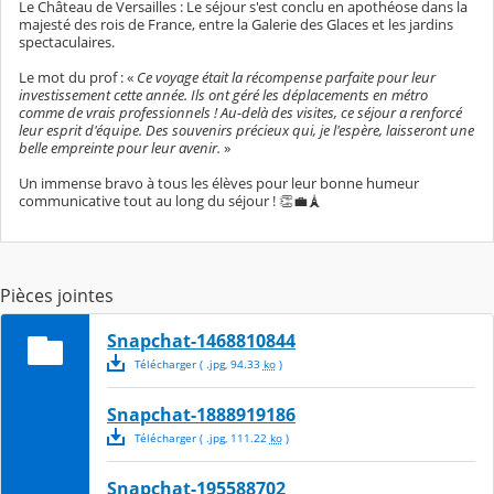
​Le Château de Versailles : Le séjour s'est conclu en apothéose dans la
majesté des rois de France, entre la Galerie des Glaces et les jardins
spectaculaires.
​Le mot du prof : «
Ce voyage était la récompense parfaite pour leur
investissement cette année. Ils ont géré les déplacements en métro
comme de vrais professionnels ! Au-delà des visites, ce séjour a renforcé
leur esprit d'équipe. Des souvenirs précieux qui, je l'espère, laisseront une
belle empreinte pour leur avenir.
»
​Un immense bravo à tous les élèves pour leur bonne humeur
communicative tout au long du séjour ! 👏💼🗼
Pièces jointes
Snapchat-1468810844
Télécharger
( .
jpg
,
94.33
ko
)
Snapchat-1888919186
Télécharger
( .
jpg
,
111.22
ko
)
Snapchat-195588702