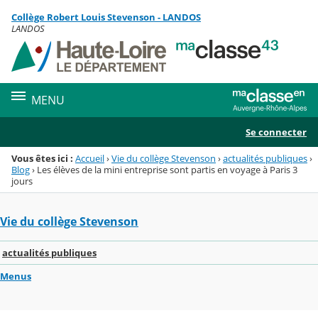
Panneau de gestion des cookies
Collège Robert Louis Stevenson - LANDOS
Menu de la rubrique
Contenu
LANDOS
MENU
Se connecter
Vous êtes ici :
Accueil
›
Vie du collège Stevenson
›
actualités publiques
›
Blog
›
Les élèves de la mini entreprise sont partis en voyage à Paris 3
jours
Vie du collège Stevenson
actualités publiques
Menus