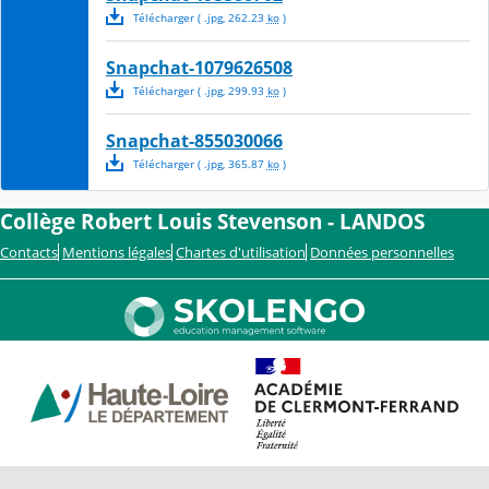
Télécharger
( .
jpg
,
262.23
ko
)
Snapchat-1079626508
Télécharger
( .
jpg
,
299.93
ko
)
Snapchat-855030066
Télécharger
( .
jpg
,
365.87
ko
)
Collège Robert Louis Stevenson - LANDOS
Contacts
Mentions légales
Chartes d'utilisation
Données personnelles