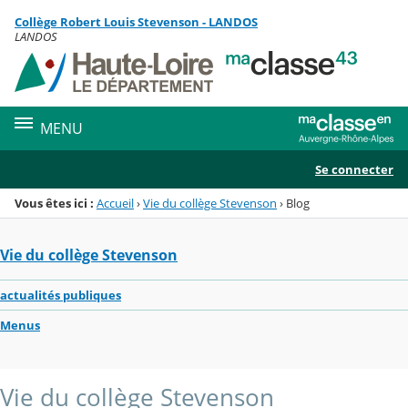
Panneau de gestion des cookies
Collège Robert Louis Stevenson - LANDOS
Menu de la rubrique
Contenu
LANDOS
MENU
Se connecter
Vous êtes ici :
Accueil
›
Vie du collège Stevenson
›
Blog
Vie du collège Stevenson
actualités publiques
Menus
Vie du collège Stevenson