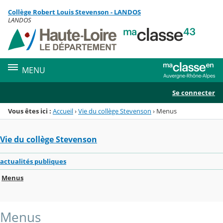
Panneau de gestion des cookies
Collège Robert Louis Stevenson - LANDOS
Menu de la rubrique
Contenu
LANDOS
MENU
Se connecter
Vous êtes ici :
Accueil
›
Vie du collège Stevenson
›
Menus
Vie du collège Stevenson
actualités publiques
Menus
Menus