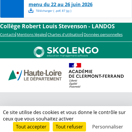
menu du 22 au 26 juin 2026
Télécharger
( .
pdf
,
87
ko
)
Collège Robert Louis Stevenson - LANDOS
Contacts
Mentions légales
Chartes d'utilisation
Données personnelles
Ce site utilise des cookies et vous donne le contrôle sur
ceux que vous souhaitez activer
Tout accepter
Tout refuser
Personnaliser